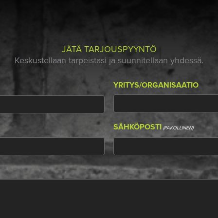
JÄTÄ TARJOUSPYYNTÖ
Keskustellaan tarpeistasi ja suunnitellaan yhdessä.
YRITYS/ORGANISAATIO
SÄHKÖPOSTI
(PAKOLLINEN)