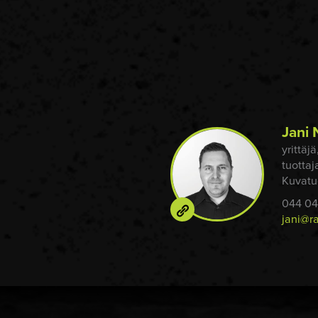
Jani
yrittäj
tuottaj
Kuvatu
044 04
jani@ra