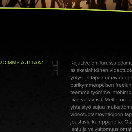
VOIMME AUTTAA?
RajuLive on Turussa päämaj
asiakaslähtöinen videotuota
yritys- ja tapahtumavideopa
parikymmenpäisen freelanc
teemme työmme intohimoll
liian vakavasti. Meille on t
yhteistyö sujuu mutkattoma
videotuotantoyhtiöiden tapa
joustavia kumppaneita. Ota
laatu ja vaivattomuus omat