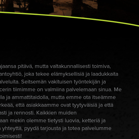
aansa pitävä, mutta valtakunnallisesti toimiva,
ntoyhtiö, joka tekee elämyksellisiä ja laadukkaita
lveluita. Seitsemän vakituisen työntekijän ja
erin tiimimme on valmiina palvelemaan sinua. Me
a ja ammattitaidolla, mutta emme ota itseämme
ärkeää, että asiakkaamme ovat tyytyväisiä ja että
sti ja rennosti. Kaikkien muiden
an mekin olemme tietysti luovia, ketteriä ja
 yhteyttä, pyydä tarjousta ja totea palvelumme
oimisesti!