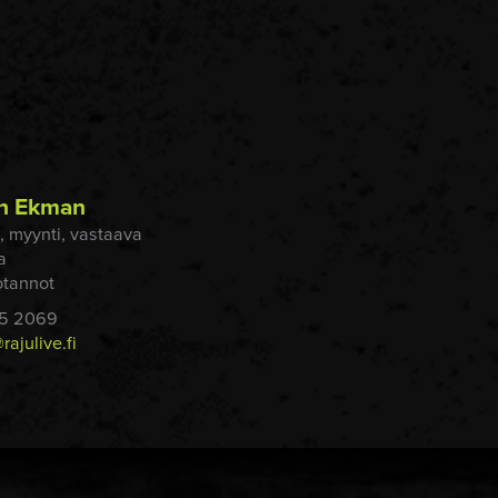
n Ekman
ä, myynti, vastaava
a
otannot
35 2069
ajulive.fi