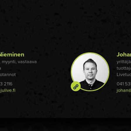
 Nieminen
Joha
ä, myynti, vastaava
yrittäj
a
tuottaj
otannot
Livetu
3 2116
041 5
julive.fi
johan@r